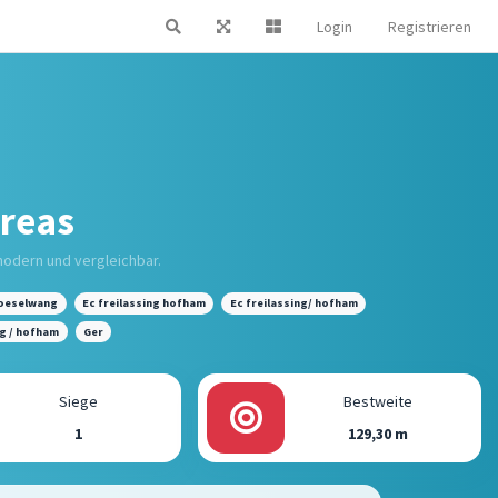
Login
Registrieren
dreas
modern und vergleichbar.
hoeselwang
Ec freilassing hofham
Ec freilassing/ hofham
ng / hofham
Ger
Siege
Bestweite
1
129,30 m