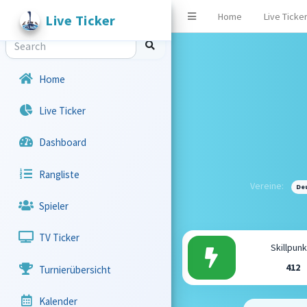
Home
Live Ticke
Live Ticker
Home
Live Ticker
Dashboard
Rangliste
Vereine:
De
Spieler
TV Ticker
Skillpun
412
Turnierübersicht
Kalender