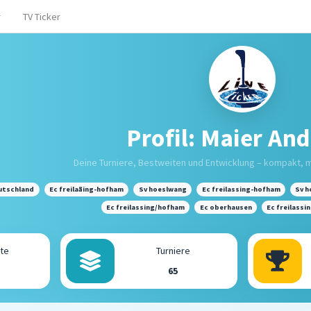
r
TV Ticker
Profil: Maier An
Deine Turniere, Bestweiten und Entwicklung – kompakt, 
utschland
Ec freilaãing-hofham
Sv hoeslwang
Ec freilassing-hofham
Sv 
Ec freilassing/hofham
Ec oberhausen
Ec freilassi
kte
Turniere
65