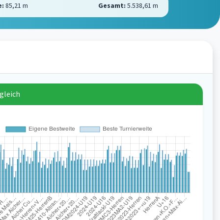
e:
85,21 m
Gesamt:
5.538,61 m
gleich