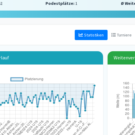
62
Podestplätze:
1
Ø Weit
Statistiken
Turniere
rlauf
Weitenver