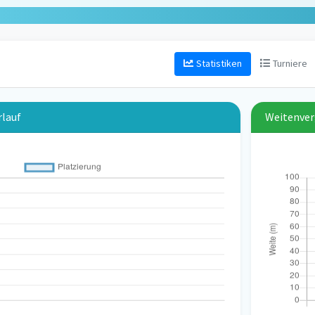
Statistiken
Turniere
rlauf
Weitenver