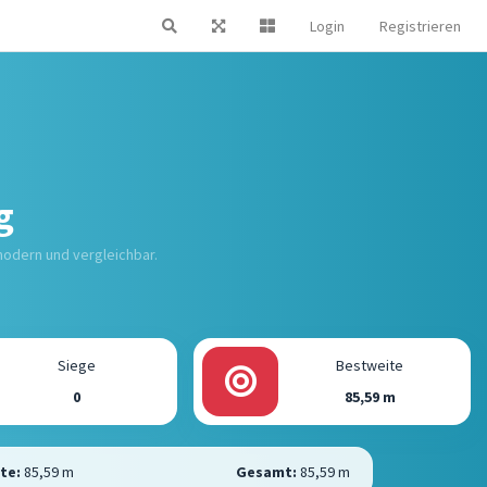
Login
Registrieren
g
modern und vergleichbar.
Siege
Bestweite
0
85,59 m
te:
85,59 m
Gesamt:
85,59 m