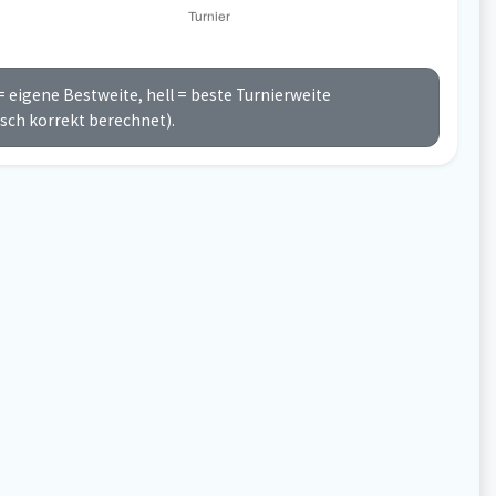
 eigene Bestweite, hell = beste Turnierweite
sch korrekt berechnet).