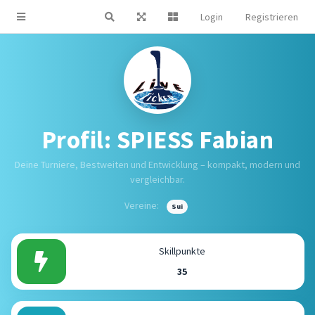
Login
Registrieren
Profil: SPIESS Fabian
Deine Turniere, Bestweiten und Entwicklung – kompakt, modern und
vergleichbar.
Vereine:
Sui
Skillpunkte
35