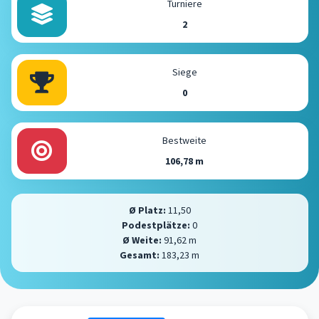
Turniere
2
Siege
0
Bestweite
106,78 m
Ø Platz:
11,50
Podestplätze:
0
Ø Weite:
91,62 m
Gesamt:
183,23 m