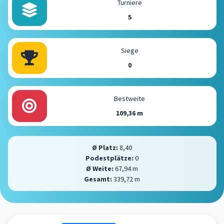
Turniere
5
Siege
0
Bestweite
109,36 m
Ø Platz:
8,40
Podestplätze:
0
Ø Weite:
67,94 m
Gesamt:
339,72 m