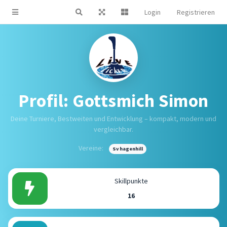
Login
Registrieren
Profil: Gottsmich Simon
Deine Turniere, Bestweiten und Entwicklung – kompakt, modern und
vergleichbar.
Vereine:
Sv hagenhill
Skillpunkte
16