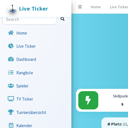
Home
Live Ticke
Live Ticker
Home
Live Ticker
Dashboard
Rangliste
Spieler
Skillpun
TV Ticker
9
Turnierübersicht
Ø Platz:
11
Kalender