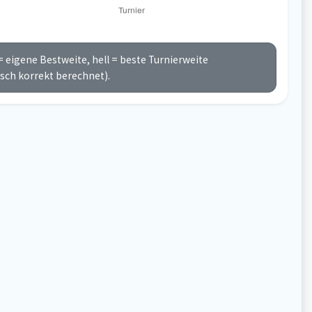
 eigene Bestweite, hell = beste Turnierweite
sch korrekt berechnet).