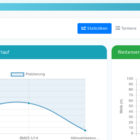
Statistiken
Turniere
rlauf
Weitenver