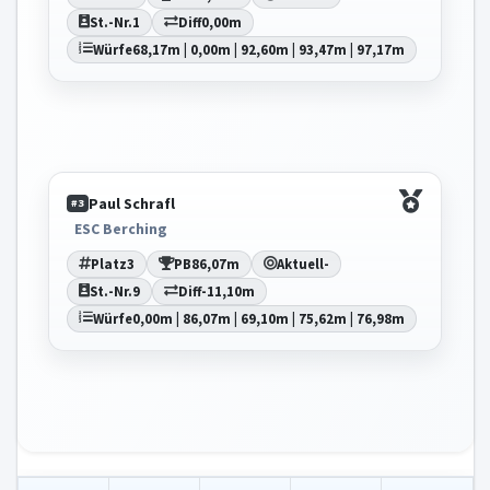
St.-Nr.
1
Diff
0,00m
Würfe
68,17m | 0,00m | 92,60m | 93,47m | 97,17m
Paul Schrafl
#3
ESC Berching
Platz
3
PB
86,07m
Aktuell
-
St.-Nr.
9
Diff
-11,10m
Würfe
0,00m | 86,07m | 69,10m | 75,62m | 76,98m