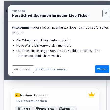
Live-Tabelle
Einstellungen
Rangliste anzeigen
TIPP 1/6
Herzlich willkommen im neuen Live Ticker
HALL OF FAME
Willkommen!
Hier sind ein paar kurze Tipps, damit du sofort alles
findest.
Luis Hartmann
#2
Die Tabelle aktualisiert automatisch.
TSV Buchbach
Neue Würfe blinken/werden markiert.
Über die Einstellungen steuerst du Vollbild, Leisten, Inline-
Platz
2
PB
86,64m
Aktuell
-
Tabelle und „Bildschirm wach“.
St.-Nr.
10
Diff
-10,53m
Würfe
0,00m | 78,35m | 76,95m | 0,00m | 86,64m
Ausblenden
Weiter
Nicht mehr erinnern
Marinus Baumann
#1
SV Ostermuenchen
Platz
1
PB
97,17m
Aktuell
-