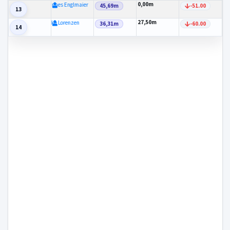
0,00m
Johannes Englmaier
45,69m
-51.00
13
27,50m
Rike Lorenzen
36,31m
-60.00
14