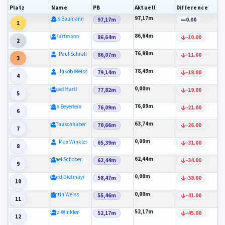
Platz
Name
PB
Aktuell
Difference
97,17m
Marinus Baumann
97,17m
0.00
1
86,64m
Luis Hartmann
86,64m
-10.00
2
76,98m
Paul Schrafl
86,07m
-11.00
3
78,49m
Jakob Weiss
79,14m
-18.00
4
0,00m
Michael Hartl
77,82m
-19.00
5
76,09m
Fabian Beyerlein
76,09m
-21.00
6
63,74m
Tobias Tauschhuber
70,66m
-26.00
7
0,00m
Max Winkler
65,39m
-31.00
8
62,44m
Raphael Schober
62,44m
-34.00
9
0,00m
Leonhard Dietmayr
58,47m
-38.00
10
0,00m
Valentin Weiss
55,46m
-41.00
11
52,17m
Moritz Winkler
52,17m
-45.00
12