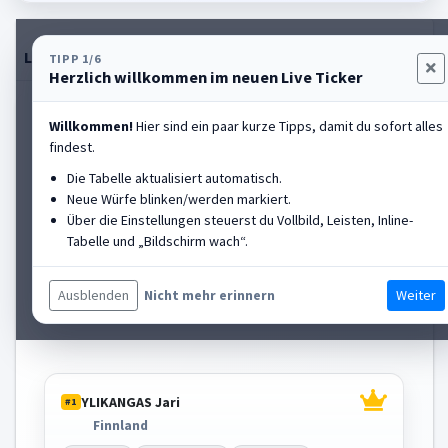
Live-Tabelle
Einstellungen
Rangliste anzeigen
TIPP 1/6
Herzlich willkommen im neuen Live Ticker
HALL OF FAME
Willkommen!
Hier sind ein paar kurze Tipps, damit du sofort alles
findest.
GRUNSER Markus
#2
Die Tabelle aktualisiert automatisch.
Italien
Neue Würfe blinken/werden markiert.
Über die Einstellungen steuerst du Vollbild, Leisten, Inline-
Platz
2
PB
67.59m
Aktuell
-
Tabelle und „Bildschirm wach“.
St.-Nr.
21
Diff
-61.39m
Würfe
0.00m | 67.59m | 61.67m | 0.00m | 0.00m
Ausblenden
Weiter
Nicht mehr erinnern
YLIKANGAS Jari
#1
Finnland