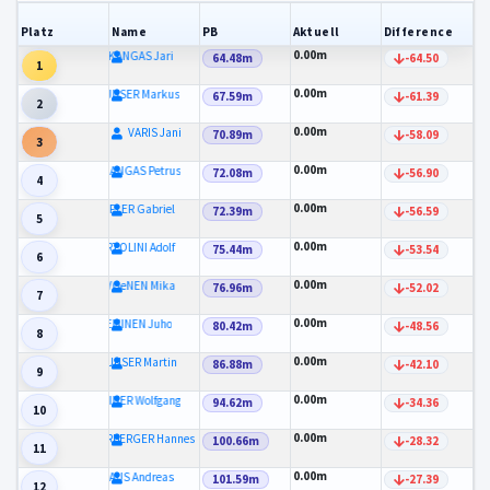
Platz
Name
PB
Aktuell
Difference
0.00m
YLIKANGAS Jari
64.48m
-64.50
1
0.00m
GRUNSER Markus
67.59m
-61.39
2
0.00m
VARIS Jani
70.89m
-58.09
3
0.00m
YLIKANGAS Petrus
72.08m
-56.90
4
0.00m
KOFLER Gabriel
72.39m
-56.59
5
0.00m
BERTOLINI Adolf
75.44m
-53.54
6
0.00m
HYVOeNEN Mika
76.96m
-52.02
7
0.00m
NIEMINEN Juho
80.42m
-48.56
8
0.00m
GRUNSER Martin
86.88m
-42.10
9
0.00m
KREINER Wolfgang
94.62m
-34.36
10
0.00m
UNTERBERGER Hannes
100.66m
-28.32
11
0.00m
KNAUS Andreas
101.59m
-27.39
12