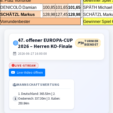
8. Platz Vorrunde
Gewinner Spiel 
DENICOLÓ Damian
100,85
101,65
101,65
SPÄTH Michael
SCHÄTZL Markus
128,98
127,45
128,98
SCHÄTZL Mark
Vorrundenbester
Gewinner Spiel 
47. offener EUROPA-CUP
TURNIER
🎆
BEENDET
2026 – Herren KO-Finale
2026-06-27 16:00:00
LIVE-STREAM
Live-Video öffnen
MANNSCHAFTSWERTUNG
1. Deutschland: 365.53m | 2.
Oesterreich: 337.30m | 3. Italien:
1
293.84m