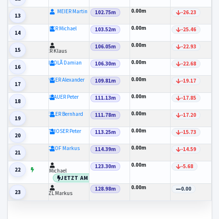
0.00m
MEIER Martin
102.75m
-26.23
13
0.00m
HUBER Michael
103.52m
-25.46
14
0.00m
106.05m
-22.93
15
LEIÃNER Klaus
0.00m
DENICOLÃ Damian
106.30m
-22.68
16
0.00m
ANZINGER Alexander
109.81m
-19.17
17
0.00m
NEUBAUER Peter
111.13m
-17.85
18
0.00m
HABERLER Bernhard
111.78m
-17.20
19
0.00m
ROTTMOSER Peter
113.25m
-15.73
20
0.00m
BISCHOF Markus
114.39m
-14.59
21
0.00m
123.30m
-5.68
22
SPÃTH Michael
JETZT AM ZUG
0.00m
128.98m
0.00
23
SCHÃTZL Markus