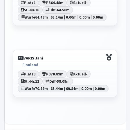
Platz
1
PB
64.48m
Aktuell
-
St.-Nr.
16
Diff
-64.50m
Würfe
64.48m | 63.14m | 0.00m | 0.00m | 0.00m
VARIS Jani
#3
Finnland
Platz
3
PB
70.89m
Aktuell
-
St.-Nr.
12
Diff
-58.09m
Würfe
70.89m | 63.44m | 69.84m | 0.00m | 0.00m