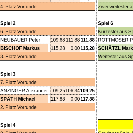
4. Platz Vorrunde
Zweitweitester a
Spiel 2
Spiel 6
6. Platz Vorrunde
Kürzester aus Sp
NEUBAUER Peter
109,68
111,88
111,88
ROTTMOSER Pe
BISCHOF Markus
115,28
0,00
115,28
SCHÄTZL Mark
3. Platz Vorrunde
Weitester aus Sp
Sp
Spiel 3
7. Platz Vorrunde
Verlierer Spiel 5
ANZINGER Alexander
109,25
106,34
109,25
BISCHOF Marku
SPÄTH Michael
117,88
0,00
117,88
ROTTMOSER Pe
2. Platz Vorrunde
Verlierer Spiel 6
Spiel 4