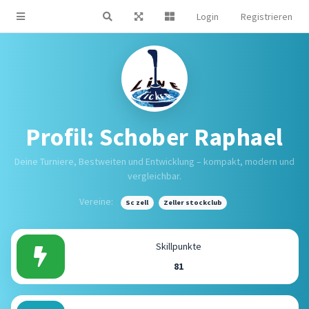
Login
Registrieren
Profil: Schober Raphael
Deine Turniere, Bestweiten und Entwicklung – kompakt, modern und
vergleichbar.
Vereine:
Sc zell
Zeller stockclub
Skillpunkte
81