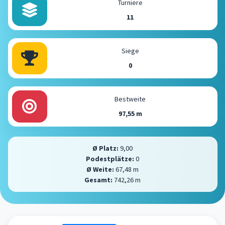
Turniere
11
Siege
0
Bestweite
97,55 m
Ø Platz:
9,00
Podestplätze:
0
Ø Weite:
67,48 m
Gesamt:
742,26 m