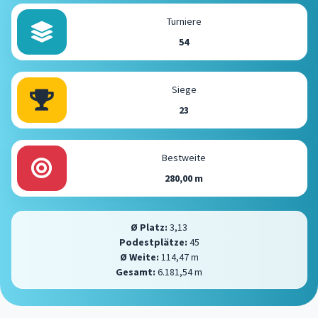
Turniere
54
Siege
23
Bestweite
280,00 m
Ø Platz:
3,13
Podestplätze:
45
Ø Weite:
114,47 m
Gesamt:
6.181,54 m