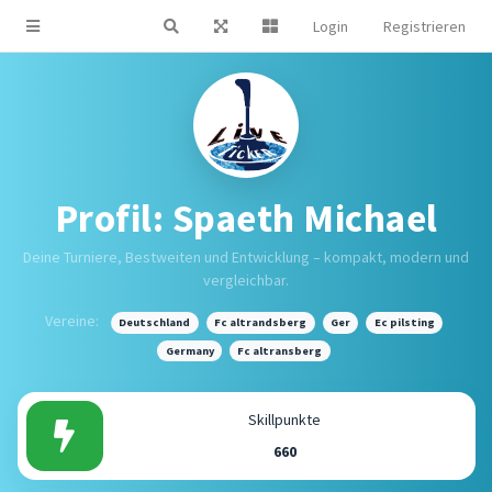
Login
Registrieren
Profil: Spaeth Michael
Deine Turniere, Bestweiten und Entwicklung – kompakt, modern und
vergleichbar.
Vereine:
Deutschland
Fc altrandsberg
Ger
Ec pilsting
Germany
Fc altransberg
Skillpunkte
660