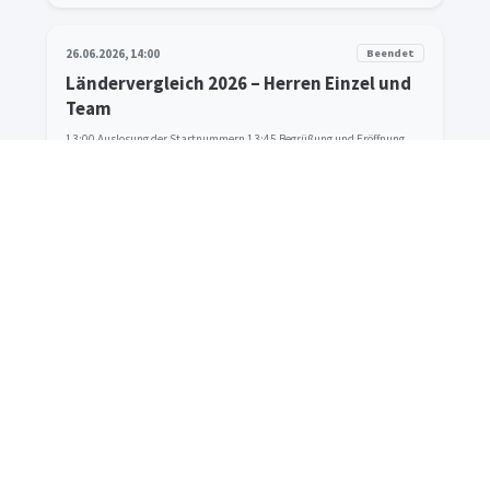
26.06.2026, 14:00
Beendet
Ländervergleich 2026 – Herren Einzel und
Team
13:00 Auslosung der Startnummern 13:45 Begrüßung und Eröffnung 14:00 Wettbewerbsbeginn LV Herren Einzel und Team anschließend Siegerehrungen auf der Anlage
Details
07.06.2026, 14:30
Beendet
MAX AICHER CUP - Finale - Herren
Details
Zurück
1
2
3
4
...
29
Weiter